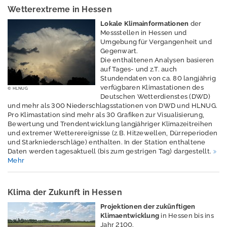
Wetterextreme in Hessen
n
u
Lokale Klimainformationen
der
g
Messstellen in Hessen und
.
Umgebung für Vergangenheit und
d
Gegenwart.
e
Die enthaltenen Analysen basieren
auf Tages- und z.T. auch
K
Stundendaten von ca. 80 langjährig
o
verfügbaren Klimastationen des
© HLNUG
n
Deutschen Wetterdienstes (DWD)
t
und mehr als 300 Niederschlagsstationen von DWD und HLNUG.
a
Pro Klimastation sind mehr als 30 Grafiken zur Visualisierung,
k
Bewertung und Trendentwicklung langjähriger Klimazeitreihen
t
und extremer Wetterereignisse (z.B. Hitzewellen, Dürreperioden
und Starkniederschläge) enthalten. In der Station enthaltene
Daten werden tagesaktuell (bis zum gestrigen Tag) dargestellt.
D
Mehr
a
t
e
n
Klima der Zukunft in Hessen
s
Projektionen der zukünftigen
c
Klimaentwicklung
in Hessen bis ins
h
Jahr 2100.
u