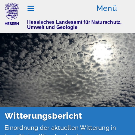
Menü
Hessisches Landesamt für Naturschutz,
W
Umwelt und Geologie
itt
er
u
n
g
s
b
er
ic
ht
W
et
Witterungsbericht
te
re
Einordnung der aktuellen Witterung in
xt