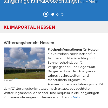
langjährige Klimabeobachtungen.
» Mehr
re
m
e
K
KLIMAPORTAL HESSEN
li
m
a
Witterungsbericht Hessen
d
e
Flächeninformationen
für Hessen
r
als Zeitreihen sowie Karten für
Temperatur, Niederschlag und
Z
Sonnenscheindauer für
u
Vergangenheit und Gegenwart.
k
Dargestellt werden Analysen auf
u
Jahres-, Jahreszeiten- und
Monatsbasis, ergänzt um
n
© HLNUG
Auswertungen des Jahresgangs. Mit
ft
dem Witterungsbericht lassen sich aktuell beobachtete
Witterungsanomalien schnell und bequem in die langjährigen
Klimaveränderungen in Hessen einordnen.
Mehr
h
l