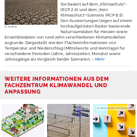
Sie basiert auf dem „Klimaschutz“-
t
(RCP 2.6) und dem „Kein
z
Klimaschutz“-Szenario (RCP 8.5).
Den Auswertungen liegen auf einem
I
hochaufgelösten Raster basierende
© HLNUG
m
Naturraumdaten für Hessen sowie
p
Ensembledaten von rund zehn verschiedenen Klimamodellen
r
zugrunde. Dargestellt werden Flächeninformationen von
e
Temperatur und Niederschlag (Mittelwerte und Kenntage) für
s
verschiedene Perioden (Jahre, Jahreszeiten, Monate) sowie
s
Jahresgänge als Vergleich beider Szenarien.
Mehr
u
m
WEITERE INFORMATIONEN AUS DEM
FACHZENTRUM KLIMAWANDEL UND
ANPASSUNG
© Pia Bublies
© HLNUG
© stock.adobe-fotogestoeber